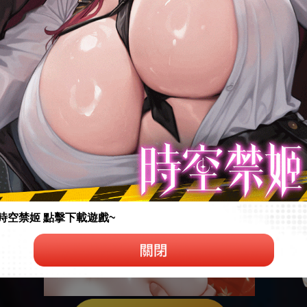
時空禁姬 點擊下載遊戲~